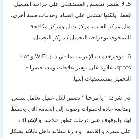
5ـ لا يقتصر تخصص المستشفى على جراحة التجميل
فقط، ولكنها تشتمل على اقسام وخدمات طبية أخرى،
مثل مركز القلب
،
مركز بديل
،
و
مركز مكافحة
الشيخوخة
،
و
جراحة التجميل / مركز التجميل.
6
ـ
توفير
خدمات
الإنترنت بما في ذلك
WIFI
و
Hot
spots، علاوة على توفير علاجات ومستحضرات
التجميل بمستشفيات آسيا.
في شركة ”
يا مرحبا
” نضمن لكل عميل تعامل سلس،
ومتابعة جادة لخطوات وصوله إلى الخدمة التي يخطط
لها، والوقوف على درجات تطور علاجه، والإشراف
على سفره و إقامته ، وإدارة تنقلاته داخل تايلاند بشكل