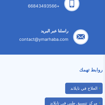
+66843493566
راسلنا عبر البريد
contact@ymarhaba.com
روابط تهمك
العلاج في تايلاند
مركز تنسيق طبي في تايلاند