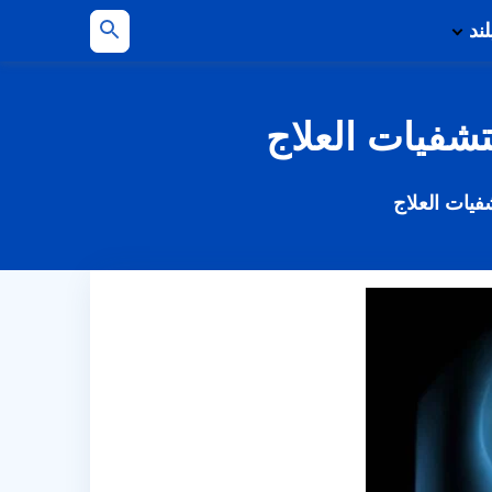
لند
بحث
عن